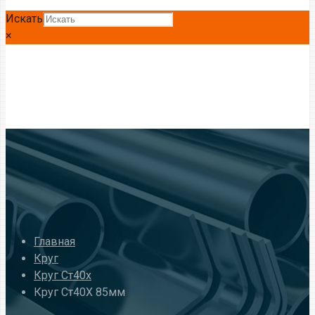
Искать
×
Главная
Круг
Круг Ст40х
Круг Ст40Х 85мм