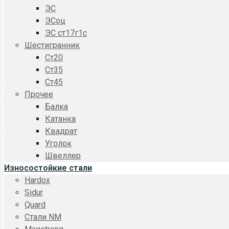
ЭС
ЭСоц
ЭС ст17г1с
Шестигранник
Ст20
Ст35
Ст45
Прочее
Балка
Катанка
Квадрат
Уголок
Швеллер
Износостойкие стали
Hardox
Sidur
Quard
Стали NM