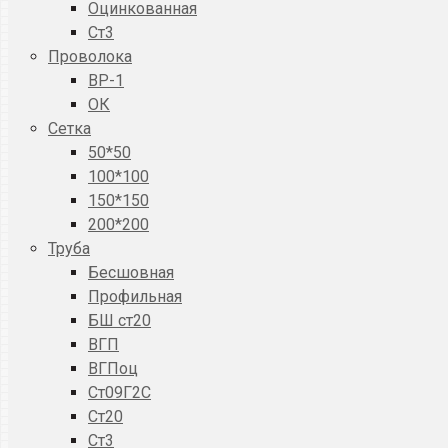
Оцинкованная
Ст3
Проволока
ВР-1
ОК
Сетка
50*50
100*100
150*150
200*200
Труба
Бесшовная
Профильная
БШ ст20
ВГП
ВГПоц
Ст09Г2С
Ст20
Ст3