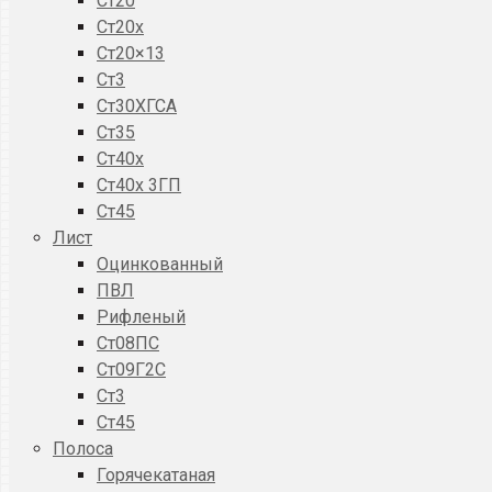
Ст20
Ст20x
Ст20×13
Ст3
Ст30ХГСА
Ст35
Ст40х
Ст40х 3ГП
Ст45
Лист
Оцинкованный
ПВЛ
Рифленый
Ст08ПС
Ст09Г2С
Ст3
Ст45
Полоса
Горячекатаная