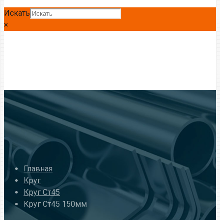
Искать
×
Главная
Круг
Круг Ст45
Круг Ст45 150мм