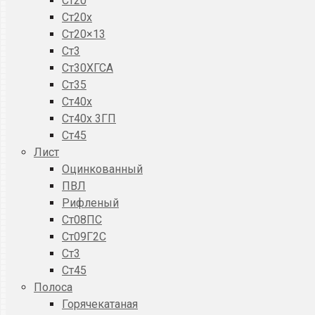
Ст20
Ст20x
Ст20×13
Ст3
Ст30ХГСА
Ст35
Ст40х
Ст40х 3ГП
Ст45
Лист
Оцинкованный
ПВЛ
Рифленый
Ст08ПС
Ст09Г2С
Ст3
Ст45
Полоса
Горячекатаная