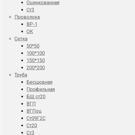
Оцинкованная
Ст3
Проволока
ВР-1
ОК
Сетка
50*50
100*100
150*150
200*200
Труба
Бесшовная
Профильная
БШ ст20
ВГП
ВГПоц
Ст09Г2С
Ст20
Ст3