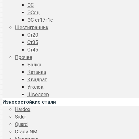
ЭС
ЭСоц
ЭС ст17г1с
Шестигранник
Ст20
Ст35
Ст45
Прочее
Балка
Катанка
Квадрат
Уголок
Швеллер
Износостойкие стали
Hardox
Sidur
Quard
Стали NM