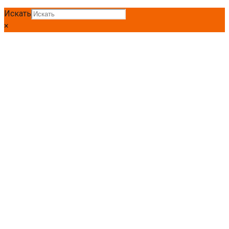
Искать
×
Главная
Круг
Круг Ст45
Круг Ст45 210мм