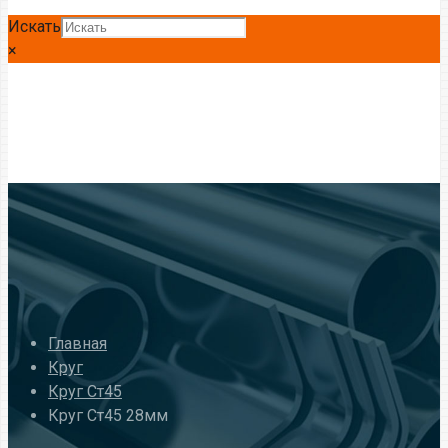
Искать
×
Главная
Круг
Круг Ст45
Круг Ст45 28мм