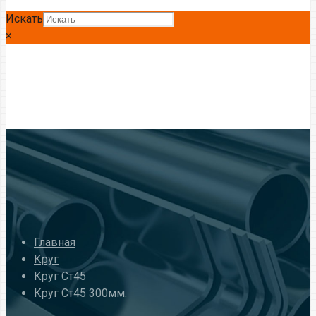
Искать
×
Главная
Круг
Круг Ст45
Круг Ст45 300мм.