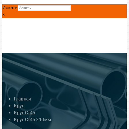
Искать
×
Главная
Круг
Круг Ст45
Круг Ст45 310мм.