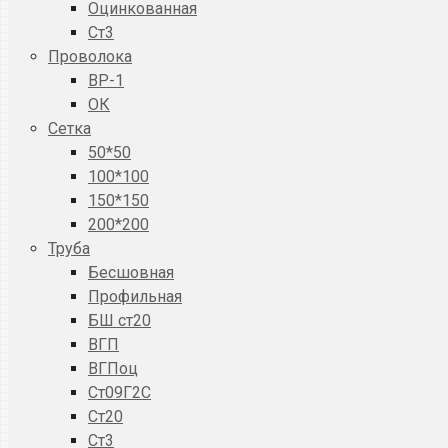
Оцинкованная
Ст3
Проволока
ВР-1
ОК
Сетка
50*50
100*100
150*150
200*200
Труба
Бесшовная
Профильная
БШ ст20
ВГП
ВГПоц
Ст09Г2С
Ст20
Ст3