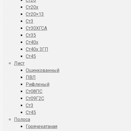
Ст20
Ст20x
Ст20×13
Ст3
Ст30ХГСА
Ст35
Ст40х
Ст40х 3ГП
Ст45
Лист
Оцинкованный
ПВЛ
Рифленый
Ст08ПС
Ст09Г2С
Ст3
Ст45
Полоса
Горячекатаная