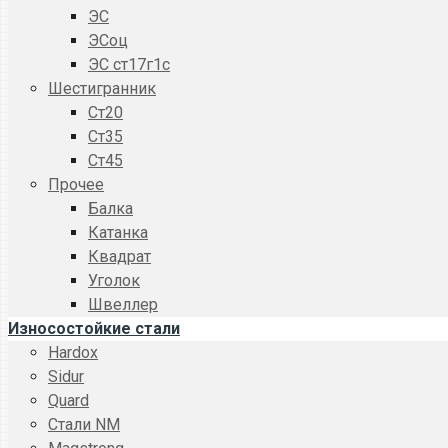
ЭС
ЭСоц
ЭС ст17г1с
Шестигранник
Ст20
Ст35
Ст45
Прочее
Балка
Катанка
Квадрат
Уголок
Швеллер
Износостойкие стали
Hardox
Sidur
Quard
Стали NM