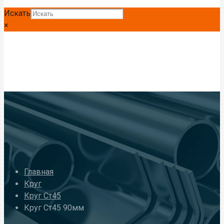
Искать
×
Главная
Круг
Круг Ст45
Круг Ст45 90мм