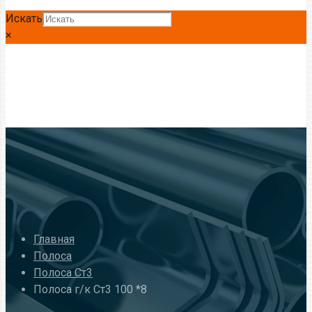
Искать
×
Главная
Полоса
Полоса Ст3
Полоса г/к Ст3 100 *8