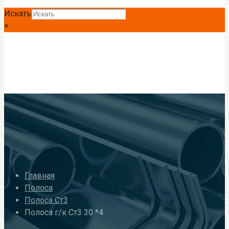
Искать
×
Главная
Полоса
Полоса Ст3
Полоса г/к Ст3 30 *4