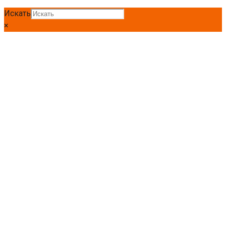
Искать
×
Главная
Полоса
Полоса Ст3
Полоса г/к Ст3 50 *6