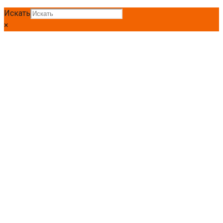
Искать
×
Главная
Полоса
Полоса Ст3
Полоса г/к Ст3 80 *5