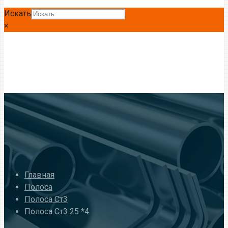
Искать
×
Главная
Полоса
Полоса Ст3
Полоса Ст3 25 *4