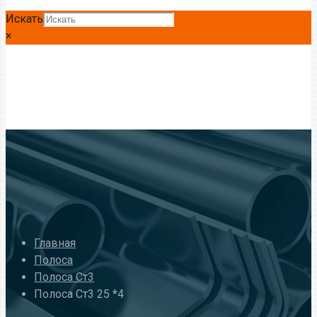
Искать
×
Главная
Полоса
Полоса Ст3
Полоса Ст3 25 *4