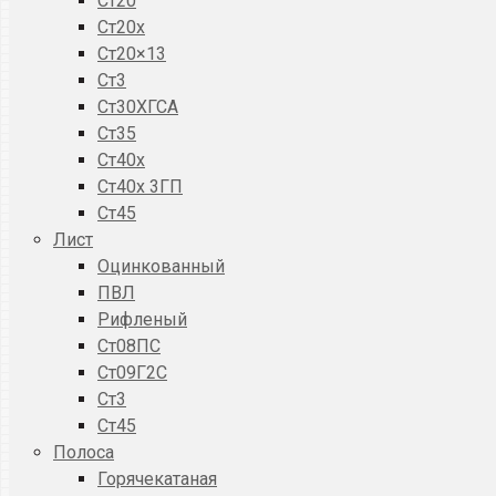
Ст20
Ст20x
Ст20×13
Ст3
Ст30ХГСА
Ст35
Ст40х
Ст40х 3ГП
Ст45
Лист
Оцинкованный
ПВЛ
Рифленый
Ст08ПС
Ст09Г2С
Ст3
Ст45
Полоса
Горячекатаная