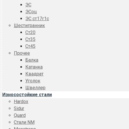
ЭС
ЭСоц
ЭС ст17г1с
Шестигранник
Ст20
Ст35
Ст45
Прочее
Балка
Катанка
Квадрат
Уголок
Швеллер
Износостойкие стали
Hardox
Sidur
Quard
Стали NM