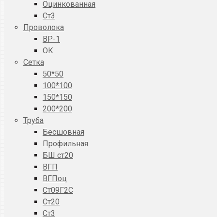
Оцинкованная
Ст3
Проволока
ВР-1
ОК
Сетка
50*50
100*100
150*150
200*200
Труба
Бесшовная
Профильная
БШ ст20
ВГП
ВГПоц
Ст09Г2С
Ст20
Ст3