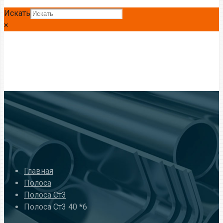
Искать
×
Главная
Полоса
Полоса Ст3
Полоса Ст3 40 *6