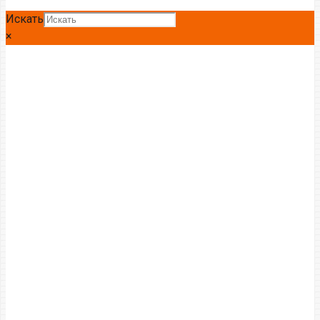
Искать
×
Главная
Полоса
Полоса Ст3
Полоса Ст3 40 *6