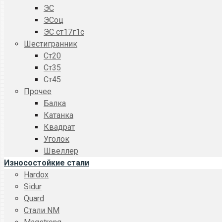
ЭС
ЭСоц
ЭС ст17г1с
Шестигранник
Ст20
Ст35
Ст45
Прочее
Балка
Катанка
Квадрат
Уголок
Швеллер
Износостойкие стали
Hardox
Sidur
Quard
Стали NM