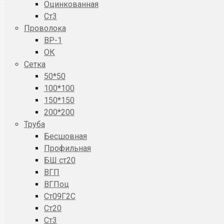
Оцинкованная
Ст3
Проволока
ВР-1
ОК
Сетка
50*50
100*100
150*150
200*200
Труба
Бесшовная
Профильная
БШ ст20
ВГП
ВГПоц
Ст09Г2С
Ст20
Ст3