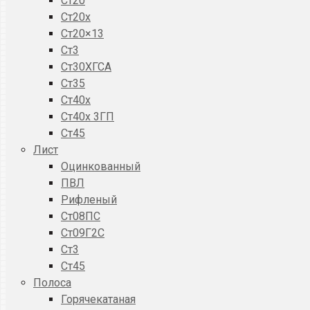
Ст20
Ст20x
Ст20×13
Ст3
Ст30ХГСА
Ст35
Ст40х
Ст40х 3ГП
Ст45
Лист
Оцинкованный
ПВЛ
Рифленый
Ст08ПС
Ст09Г2С
Ст3
Ст45
Полоса
Горячекатаная