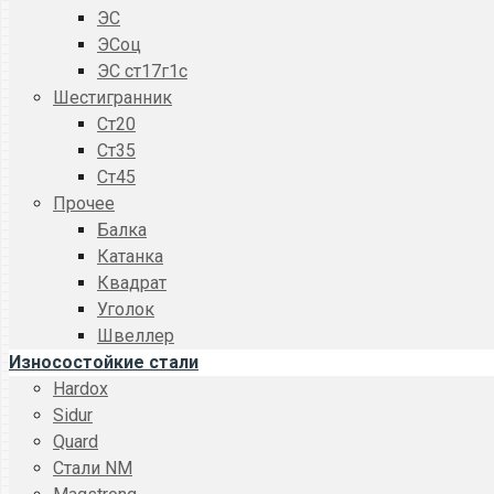
ЭС
ЭСоц
ЭС ст17г1с
Шестигранник
Ст20
Ст35
Ст45
Прочее
Балка
Катанка
Квадрат
Уголок
Швеллер
Износостойкие стали
Hardox
Sidur
Quard
Стали NM