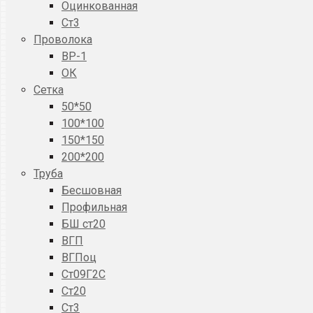
Оцинкованная
Ст3
Проволока
ВР-1
ОК
Сетка
50*50
100*100
150*150
200*200
Труба
Бесшовная
Профильная
БШ ст20
ВГП
ВГПоц
Ст09Г2С
Ст20
Ст3