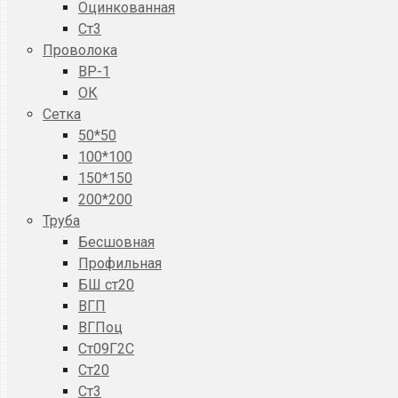
Оцинкованная
Ст3
Проволока
ВР-1
ОК
Сетка
50*50
100*100
150*150
200*200
Труба
Бесшовная
Профильная
БШ ст20
ВГП
ВГПоц
Ст09Г2С
Ст20
Ст3