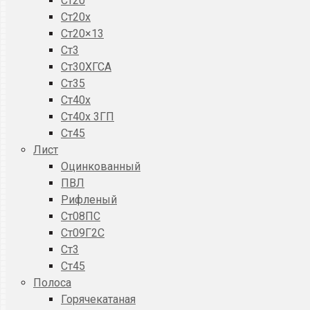
Ст20
Ст20x
Ст20×13
Ст3
Ст30ХГСА
Ст35
Ст40х
Ст40х 3ГП
Ст45
Лист
Оцинкованный
ПВЛ
Рифленый
Ст08ПС
Ст09Г2С
Ст3
Ст45
Полоса
Горячекатаная