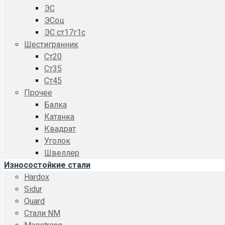
ЭС
ЭСоц
ЭС ст17г1с
Шестигранник
Ст20
Ст35
Ст45
Прочее
Балка
Катанка
Квадрат
Уголок
Швеллер
Износостойкие стали
Hardox
Sidur
Quard
Стали NM