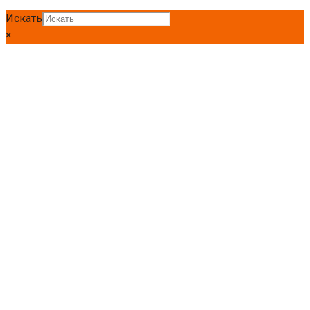
Искать
×
Главная
Швеллер
Швеллер гн 160*50*4