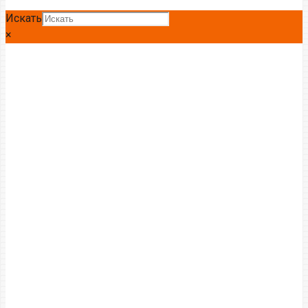
Искать
×
Главная
Швеллер
Швеллер гн 160*80*5