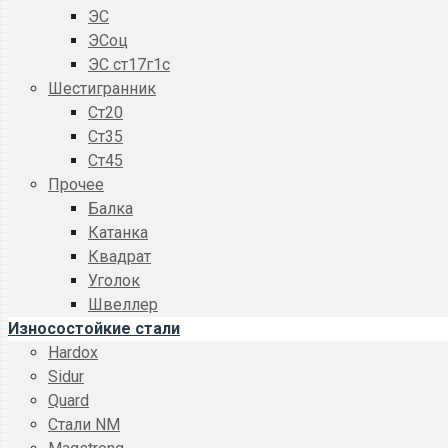
ЭС
ЭСоц
ЭС ст17г1с
Шестигранник
Ст20
Ст35
Ст45
Прочее
Балка
Катанка
Квадрат
Уголок
Швеллер
Износостойкие стали
Hardox
Sidur
Quard
Стали NM