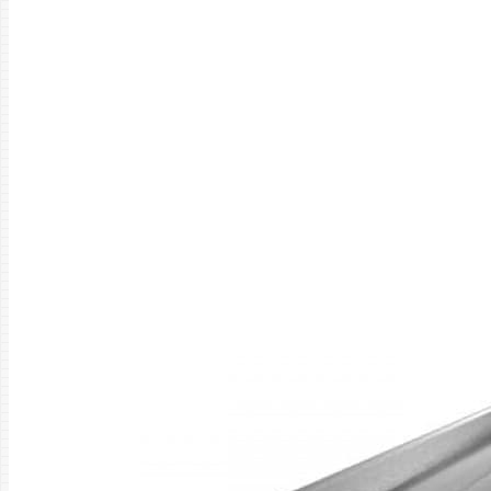
Главная
Швеллер
Швеллер Ст09Г2С 22П