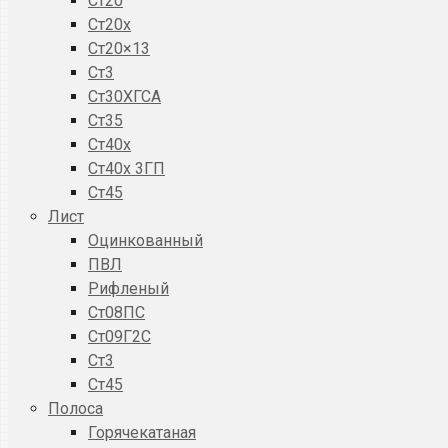
Ст20
Ст20x
Ст20×13
Ст3
Ст30ХГСА
Ст35
Ст40х
Ст40х 3ГП
Ст45
Лист
Оцинкованный
ПВЛ
Рифленый
Ст08ПС
Ст09Г2С
Ст3
Ст45
Полоса
Горячекатаная