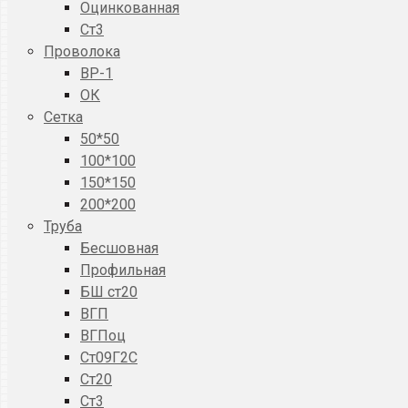
Оцинкованная
Ст3
Проволока
ВР-1
ОК
Сетка
50*50
100*100
150*150
200*200
Труба
Бесшовная
Профильная
БШ ст20
ВГП
ВГПоц
Ст09Г2С
Ст20
Ст3