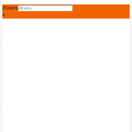
Искать
×
Главная
Труба
Труба бесшовная
Труба БШ 133 *4,0