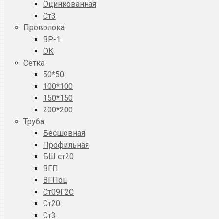
Оцинкованная
Ст3
Проволока
ВР-1
ОК
Сетка
50*50
100*100
150*150
200*200
Труба
Бесшовная
Профильная
БШ ст20
ВГП
ВГПоц
Ст09Г2С
Ст20
Ст3