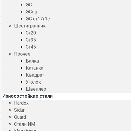
ЭС
ЭСоц
ЭС ст17г1с
Шестигранник
Ст20
Ст35
Ст45
Прочее
Балка
Катанка
Квадрат
Уголок
Швеллер
Износостойкие стали
Hardox
Sidur
Quard
Стали NM