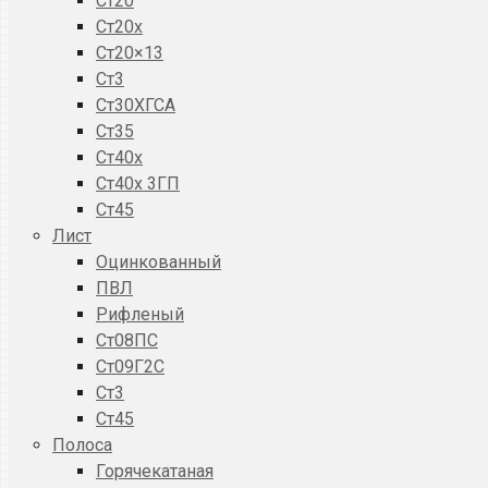
Ст20
Ст20x
Ст20×13
Ст3
Ст30ХГСА
Ст35
Ст40х
Ст40х 3ГП
Ст45
Лист
Оцинкованный
ПВЛ
Рифленый
Ст08ПС
Ст09Г2С
Ст3
Ст45
Полоса
Горячекатаная