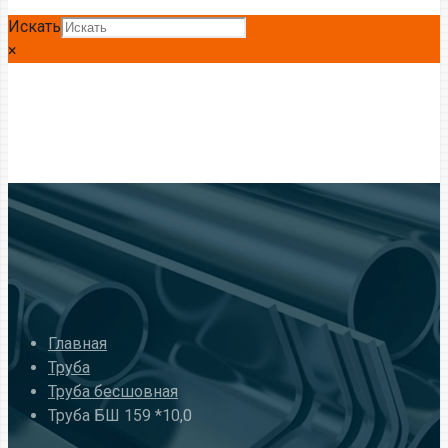
Искать
×
Главная
Труба
Труба бесшовная
Труба БШ 159 *10,0