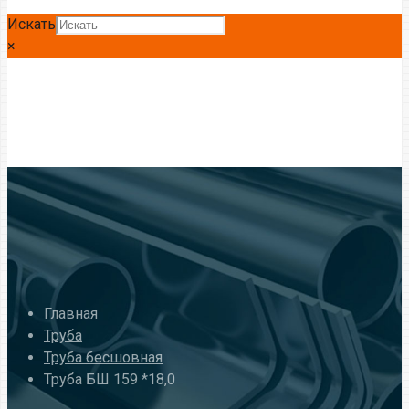
Искать
×
Главная
Труба
Труба бесшовная
Труба БШ 159 *18,0