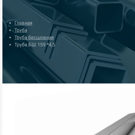
Главная
Труба
Труба бесшовная
Труба БШ 159 *4,5