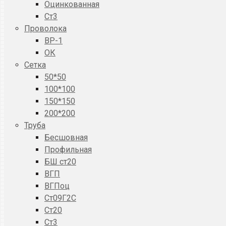
Оцинкованная
Ст3
Проволока
ВР-1
ОК
Сетка
50*50
100*100
150*150
200*200
Труба
Бесшовная
Профильная
БШ ст20
ВГП
ВГПоц
Ст09Г2С
Ст20
Ст3