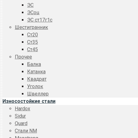
ЭС
ЭСоц
ЭС ст17г1с
Шестигранник
Ст20
Ст35
Ст45
Прочее
Балка
Катанка
Квадрат
Уголок
Швеллер
Износостойкие стали
Hardox
Sidur
Quard
Стали NM