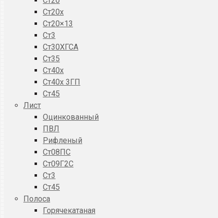
Ст20
Ст20x
Ст20×13
Ст3
Ст30ХГСА
Ст35
Ст40х
Ст40х 3ГП
Ст45
Лист
Оцинкованный
ПВЛ
Рифленый
Ст08ПС
Ст09Г2С
Ст3
Ст45
Полоса
Горячекатаная