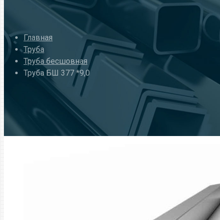
Главная
Труба
Труба бесшовная
Труба БШ 377 *9,0