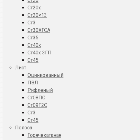
Ст20
Ст20x
Ст20×13
Ст3
Ст30ХГСА
Ст35
Ст40х
Ст40х 3ГП
Ст45
Лист
Оцинкованный
ПВЛ
Рифленый
Ст08ПС
Ст09Г2С
Ст3
Ст45
Полоса
Горячекатаная