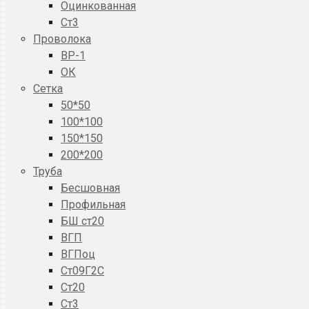
Оцинкованная
Ст3
Проволока
ВР-1
ОК
Сетка
50*50
100*100
150*150
200*200
Труба
Бесшовная
Профильная
БШ ст20
ВГП
ВГПоц
Ст09Г2С
Ст20
Ст3