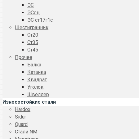
ЭС
ЭСоц
ЭС ст17г1с
Шестигранник
Ст20
Ст35
Ст45
Прочее
Балка
Катанка
Квадрат
Уголок
Швеллер
Износостойкие стали
Hardox
Sidur
Quard
Стали NM