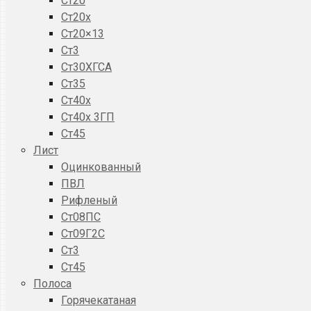
Ст20
Ст20x
Ст20×13
Ст3
Ст30ХГСА
Ст35
Ст40х
Ст40х 3ГП
Ст45
Лист
Оцинкованный
ПВЛ
Рифленый
Ст08ПС
Ст09Г2С
Ст3
Ст45
Полоса
Горячекатаная