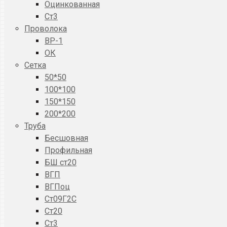
Оцинкованная
Ст3
Проволока
ВР-1
ОК
Сетка
50*50
100*100
150*150
200*200
Труба
Бесшовная
Профильная
БШ ст20
ВГП
ВГПоц
Ст09Г2С
Ст20
Ст3