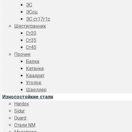
ЭС
ЭСоц
ЭС ст17г1с
Шестигранник
Ст20
Ст35
Ст45
Прочее
Балка
Катанка
Квадрат
Уголок
Швеллер
Износостойкие стали
Hardox
Sidur
Quard
Стали NM