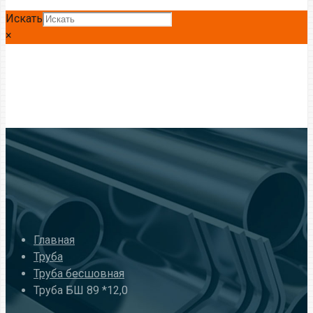
Искать
×
Главная
Труба
Труба бесшовная
Труба БШ 89 *12,0