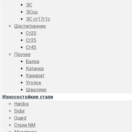
ЭС
ЭСоц
ЭС ст17г1с
Шестигранник
Ст20
Ст35
Ст45
Прочее
Балка
Катанка
Квадрат
Уголок
Швеллер
Износостойкие стали
Hardox
Sidur
Quard
Стали NM