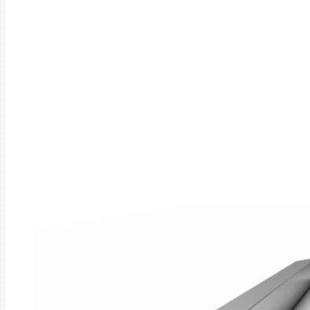
Главная
Труба
Трубы БШ ст20
Труба БШ ст20 273 *8,0