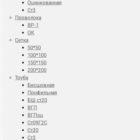
Оцинкованная
Ст3
Проволока
ВР-1
ОК
Сетка
50*50
100*100
150*150
200*200
Труба
Бесшовная
Профильная
БШ ст20
ВГП
ВГПоц
Ст09Г2С
Ст20
Ст3