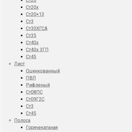
Ст20
Ст20x
Ст20×13
Ст3
Ст30ХГСА
Ст35
Ст40х
Ст40х 3ГП
Ст45
Лист
Оцинкованный
ПВЛ
Рифленый
Ст08ПС
Ст09Г2С
Ст3
Ст45
Полоса
Горячекатаная