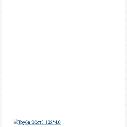
Главная
Труба
Трубы ЭС (электросварные)
Труба ЭС 108 *3