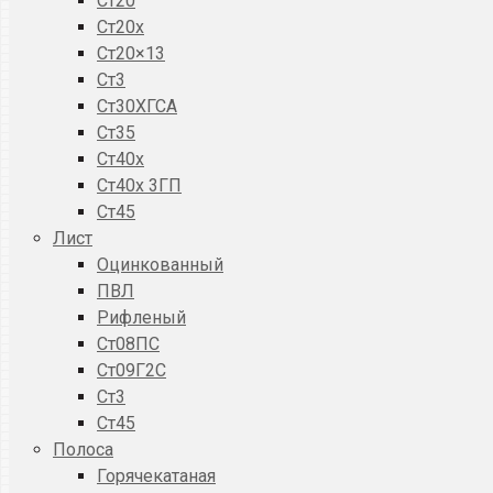
Ст20
Ст20x
Ст20×13
Ст3
Ст30ХГСА
Ст35
Ст40х
Ст40х 3ГП
Ст45
Лист
Оцинкованный
ПВЛ
Рифленый
Ст08ПС
Ст09Г2С
Ст3
Ст45
Полоса
Горячекатаная