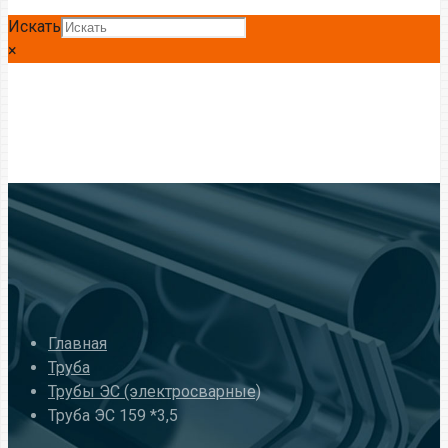
Искать
×
Главная
Труба
Трубы ЭС (электросварные)
Труба ЭС 159 *3,5