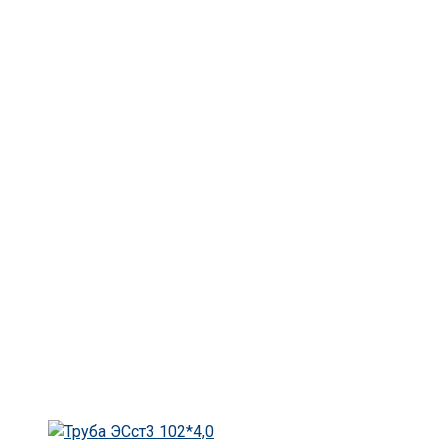
Главная
Труба
Трубы ЭС (электросварные)
Труба ЭС 159 *5,0