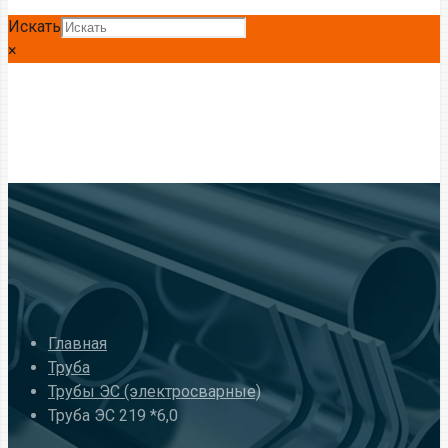
Искать
×
Главная
Труба
Трубы ЭС (электросварные)
Труба ЭС 219 *6,0