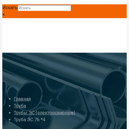
Искать
×
Главная
Труба
Трубы ЭС (электросварные)
Труба ЭС 76 *4