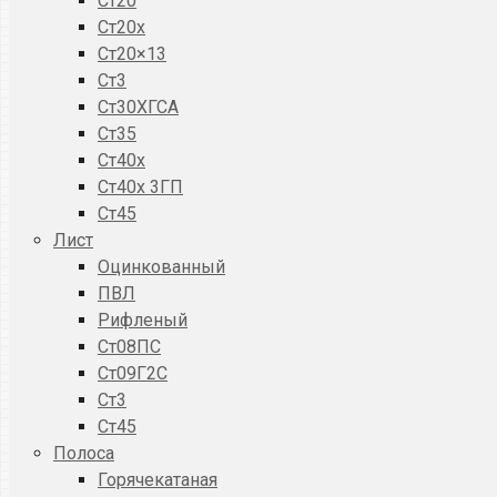
Ст20
Ст20x
Ст20×13
Ст3
Ст30ХГСА
Ст35
Ст40х
Ст40х 3ГП
Ст45
Лист
Оцинкованный
ПВЛ
Рифленый
Ст08ПС
Ст09Г2С
Ст3
Ст45
Полоса
Горячекатаная