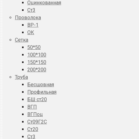
Оцинкованная
Ст3
Проволока
ВР-1
ОК
Сетка
50*50
100*100
150*150
200*200
Труба
Бесшовная
Профильная
БШ ст20
ВГП
ВГПоц
Ст09Г2С
Ст20
Ст3