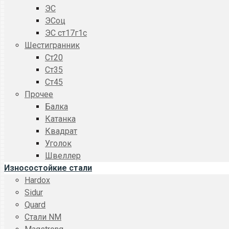
ЭС
ЭСоц
ЭС ст17г1с
Шестигранник
Ст20
Ст35
Ст45
Прочее
Балка
Катанка
Квадрат
Уголок
Швеллер
Износостойкие стали
Hardox
Sidur
Quard
Стали NM