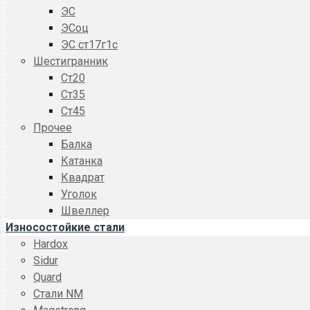
ЭС
ЭСоц
ЭС ст17г1с
Шестигранник
Ст20
Ст35
Ст45
Прочее
Балка
Катанка
Квадрат
Уголок
Швеллер
Износостойкие стали
Hardox
Sidur
Quard
Стали NM