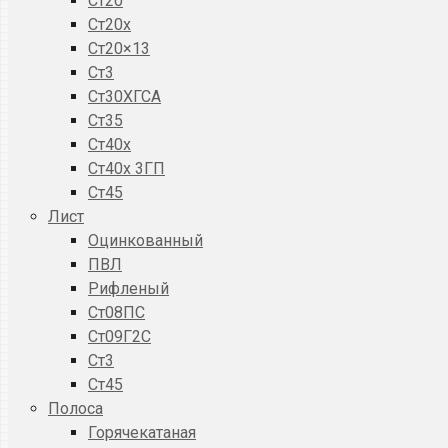
Ст20
Ст20x
Ст20×13
Ст3
Ст30ХГСА
Ст35
Ст40х
Ст40х 3ГП
Ст45
Лист
Оцинкованный
ПВЛ
Рифленый
Ст08ПС
Ст09Г2С
Ст3
Ст45
Полоса
Горячекатаная