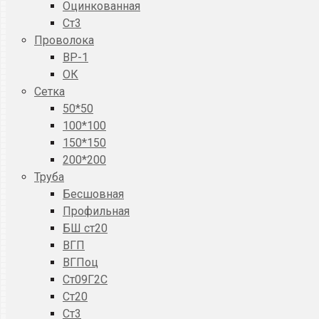
Оцинкованная
Ст3
Проволока
ВР-1
ОК
Сетка
50*50
100*100
150*150
200*200
Труба
Бесшовная
Профильная
БШ ст20
ВГП
ВГПоц
Ст09Г2С
Ст20
Ст3