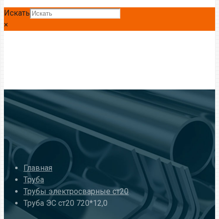
Искать
×
Главная
Труба
Трубы электросварные ст20
Труба ЭС ст20 720*12,0