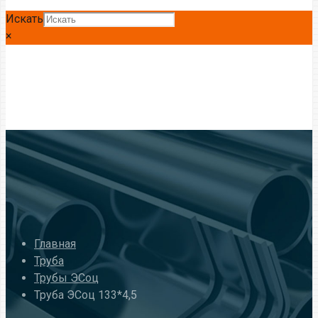
Искать
×
Главная
Труба
Трубы ЭСоц
Труба ЭСоц 133*4,5