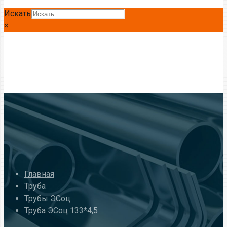
Искать
×
Главная
Труба
Трубы ЭСоц
Труба ЭСоц 133*4,5