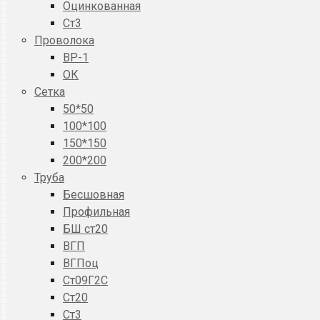
Оцинкованная
Ст3
Проволока
ВР-1
ОК
Сетка
50*50
100*100
150*150
200*200
Труба
Бесшовная
Профильная
БШ ст20
ВГП
ВГПоц
Ст09Г2С
Ст20
Ст3