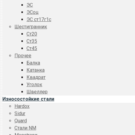
ЭС
ЭСоц
ЭС ст17г1с
Шестигранник
Ст20
Ст35
Ст45
Прочее
Балка
Катанка
Квадрат
Уголок
Швеллер
Износостойкие стали
Hardox
Sidur
Quard
Стали NM