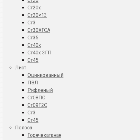
Ст20
Ст20x
Ст20×13
Ст3
Ст30ХГСА
Ст35
Ст40х
Ст40х 3ГП
Ст45
Лист
Оцинкованный
ПВЛ
Рифленый
Ст08ПС
Ст09Г2С
Ст3
Ст45
Полоса
Горячекатаная