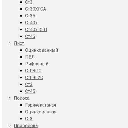
Ст3
Ст30ХГСА
Ст35
Ст40х
Ст40х 3ГП
Ст45
Лист
Оцинкованный
ПВЛ
Рифленый
Ст08ПС
Ст09Г2С
Ст3
Ст45
Полоса
Горячекатаная
Оцинкованная
Ст3
Проволока