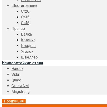
Шестигранник
Ст20
Ст35
Ст45
Прочее
Балка
Катанка
Квадрат
Уголок
Швеллер
Износостойкие стали
Hardox
Sidur
Quard
Стали NM
Magstrong
Продукция