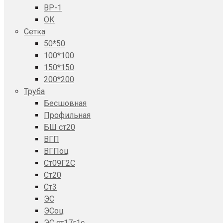
ВР-1
ОК
Сетка
50*50
100*100
150*150
200*200
Труба
Бесшовная
Профильная
БШ ст20
ВГП
ВГПоц
Ст09Г2С
Ст20
Ст3
ЭС
ЭСоц
ЭС ст17г1с