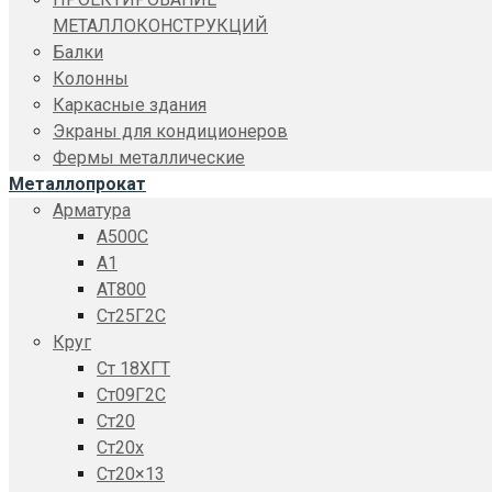
МЕТАЛЛОКОНСТРУКЦИЙ
Балки
Колонны
Каркасные здания
Экраны для кондиционеров
Фермы металлические
Металлопрокат
Арматура
A500C
А1
АТ800
Ст25Г2С
Круг
Ст 18ХГТ
Ст09Г2С
Ст20
Ст20x
Ст20×13