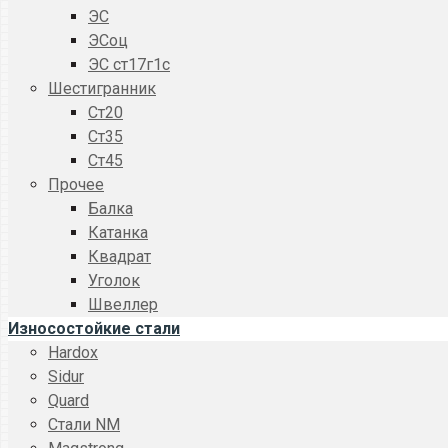
ЭС
ЭСоц
ЭС ст17г1с
Шестигранник
Ст20
Ст35
Ст45
Прочее
Балка
Катанка
Квадрат
Уголок
Швеллер
Износостойкие стали
Hardox
Sidur
Quard
Стали NM