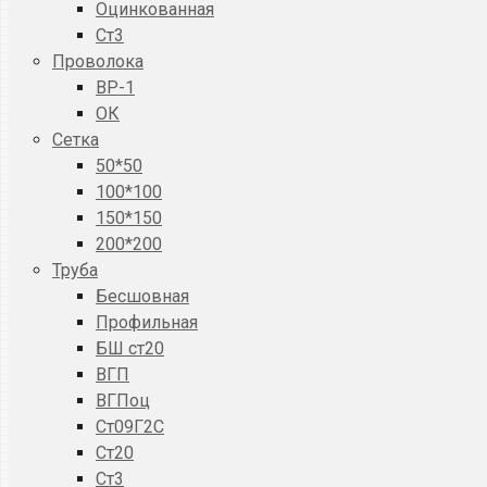
Оцинкованная
Ст3
Проволока
ВР-1
ОК
Сетка
50*50
100*100
150*150
200*200
Труба
Бесшовная
Профильная
БШ ст20
ВГП
ВГПоц
Ст09Г2С
Ст20
Ст3