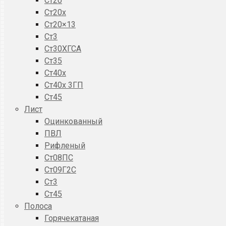
Ст20
Ст20x
Ст20×13
Ст3
Ст30ХГСА
Ст35
Ст40х
Ст40х 3ГП
Ст45
Лист
Оцинкованный
ПВЛ
Рифленый
Ст08ПС
Ст09Г2С
Ст3
Ст45
Полоса
Горячекатаная