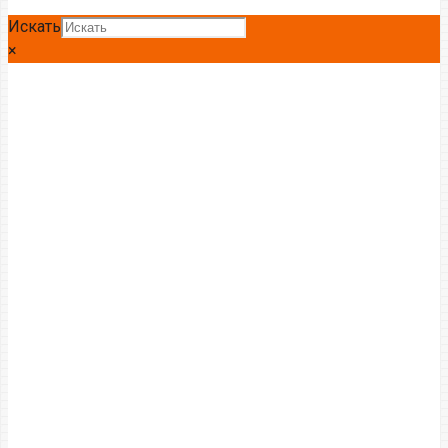
Искать
×
Главная
Труба
Труба профильная
Труба проф 180 *140*8,0