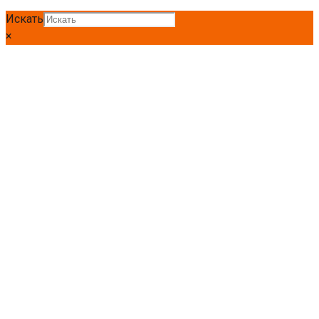
Искать
×
Главная
Труба
Труба профильная
Труба проф 300 *200*8,0